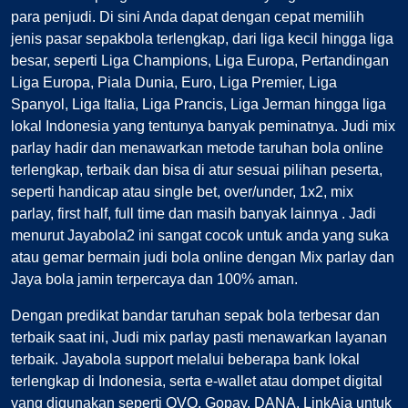
para penjudi. Di sini Anda dapat dengan cepat memilih
jenis pasar sepakbola terlengkap, dari liga kecil hingga liga
besar, seperti Liga Champions, Liga Europa, Pertandingan
Liga Europa, Piala Dunia, Euro, Liga Premier, Liga
Spanyol, Liga Italia, Liga Prancis, Liga Jerman hingga liga
lokal Indonesia yang tentunya banyak peminatnya. Judi mix
parlay hadir dan menawarkan metode taruhan bola online
terlengkap, terbaik dan bisa di atur sesuai pilihan peserta,
seperti handicap atau single bet, over/under, 1x2, mix
parlay, first half, full time dan masih banyak lainnya . Jadi
menurut Jayabola2 ini sangat cocok untuk anda yang suka
atau gemar bermain judi bola online dengan Mix parlay dan
Jaya bola jamin terpercaya dan 100% aman.
Dengan predikat bandar taruhan sepak bola terbesar dan
terbaik saat ini, Judi mix parlay pasti menawarkan layanan
terbaik. Jayabola support melalui beberapa bank lokal
terlengkap di Indonesia, serta e-wallet atau dompet digital
yang digunakan seperti OVO, Gopay, DANA, LinkAja untuk