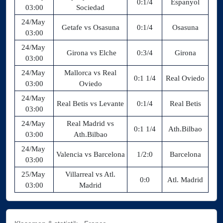
0:1/4
Espanyol
03:00
Sociedad
24/May
Getafe vs Osasuna
0:1/4
Osasuna
03:00
24/May
Girona vs Elche
0:3/4
Girona
03:00
24/May
Mallorca vs Real
0:1 1/4
Real Oviedo
03:00
Oviedo
24/May
Real Betis vs Levante
0:1/4
Real Betis
03:00
24/May
Real Madrid vs
0:1 1/4
Ath.Bilbao
03:00
Ath.Bilbao
24/May
Valencia vs Barcelona
1/2:0
Barcelona
03:00
25/May
Villarreal vs Atl.
0:0
Atl. Madrid
03:00
Madrid