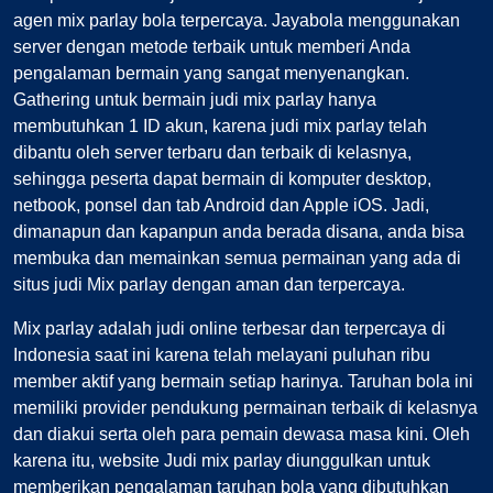
agen mix parlay bola terpercaya. Jayabola menggunakan
server dengan metode terbaik untuk memberi Anda
pengalaman bermain yang sangat menyenangkan.
Gathering untuk bermain judi mix parlay hanya
membutuhkan 1 ID akun, karena judi mix parlay telah
dibantu oleh server terbaru dan terbaik di kelasnya,
sehingga peserta dapat bermain di komputer desktop,
netbook, ponsel dan tab Android dan Apple iOS. Jadi,
dimanapun dan kapanpun anda berada disana, anda bisa
membuka dan memainkan semua permainan yang ada di
situs judi Mix parlay dengan aman dan terpercaya.
Mix parlay adalah judi online terbesar dan terpercaya di
Indonesia saat ini karena telah melayani puluhan ribu
member aktif yang bermain setiap harinya. Taruhan bola ini
memiliki provider pendukung permainan terbaik di kelasnya
dan diakui serta oleh para pemain dewasa masa kini. Oleh
karena itu, website Judi mix parlay diunggulkan untuk
memberikan pengalaman taruhan bola yang dibutuhkan