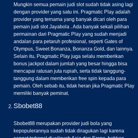
Mungkin semua pemain judi slot sudah tidak asing lagi
dengan provider yang satu ini. Pragmatic Play adalah
provider yang ternama yang banyak dicari oleh para
pemain judi slot Jayabola . Ada banyak sekali pilihan
permainan dari Pragmatic Play yang sudah menjadi
andalan para petaruh profesional, seperti Gates of
Olympus, Sweet Bonanza, Bonanza Gold, dan lainnya.
Selain itu, Pragmatic Play juga selalu memberikan
bonus jackpot dalam jumlah yang besar hingga bisa
mencapai ratusan juta rupiah, serta tidak tanggung-
tanggung dalam memberikan free spin kepada para
pemain. Oleh sebab itu, tidak heran jika Pragmatic Play
memiliki banyak peminat.
Sbobet88
Sbobet88 merupakan provider judi bola yang
kepopulerannya sudah tidak diragukan lagi karena