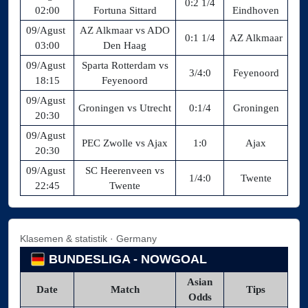
0:2 1/4
02:00
Fortuna Sittard
Eindhoven
09/Agust
AZ Alkmaar vs ADO
0:1 1/4
AZ Alkmaar
03:00
Den Haag
09/Agust
Sparta Rotterdam vs
3/4:0
Feyenoord
18:15
Feyenoord
09/Agust
Groningen vs Utrecht
0:1/4
Groningen
20:30
09/Agust
PEC Zwolle vs Ajax
1:0
Ajax
20:30
09/Agust
SC Heerenveen vs
1/4:0
Twente
22:45
Twente
Klasemen & statistik · Germany
BUNDESLIGA - NOWGOAL
Asian
Date
Match
Tips
Odds