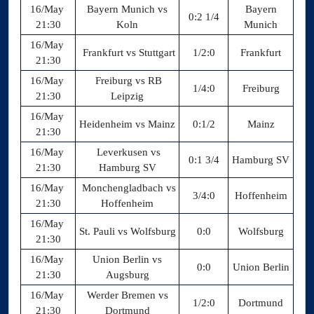
16/May
Bayern Munich vs
Bayern
0:2 1/4
21:30
Koln
Munich
16/May
Frankfurt vs Stuttgart
1/2:0
Frankfurt
21:30
16/May
Freiburg vs RB
1/4:0
Freiburg
21:30
Leipzig
16/May
Heidenheim vs Mainz
0:1/2
Mainz
21:30
16/May
Leverkusen vs
0:1 3/4
Hamburg SV
21:30
Hamburg SV
16/May
Monchengladbach vs
3/4:0
Hoffenheim
21:30
Hoffenheim
16/May
St. Pauli vs Wolfsburg
0:0
Wolfsburg
21:30
16/May
Union Berlin vs
0:0
Union Berlin
21:30
Augsburg
16/May
Werder Bremen vs
1/2:0
Dortmund
21:30
Dortmund