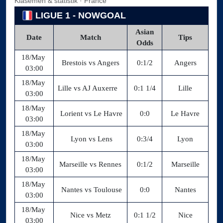
Klasemen & statistik · France
LIGUE 1 - NOWGOAL
Asian
Date
Match
Tips
Odds
18/May
Brestois vs Angers
0:1/2
Angers
03:00
18/May
Lille vs AJ Auxerre
0:1 1/4
Lille
03:00
18/May
Lorient vs Le Havre
0:0
Le Havre
03:00
18/May
Lyon vs Lens
0:3/4
Lyon
03:00
18/May
Marseille vs Rennes
0:1/2
Marseille
03:00
18/May
Nantes vs Toulouse
0:0
Nantes
03:00
18/May
Nice vs Metz
0:1 1/2
Nice
03:00