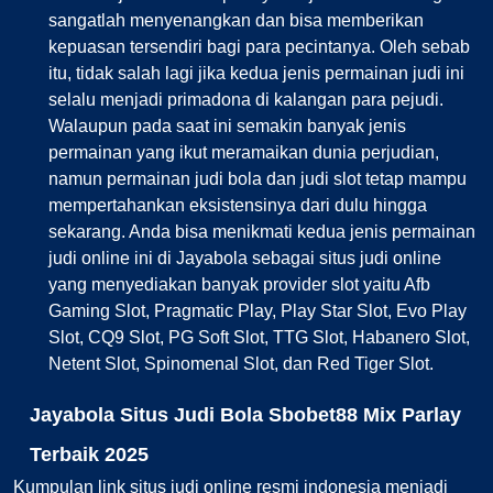
sangatlah menyenangkan dan bisa memberikan
kepuasan tersendiri bagi para pecintanya. Oleh sebab
itu, tidak salah lagi jika kedua jenis permainan judi ini
selalu menjadi primadona di kalangan para pejudi.
Walaupun pada saat ini semakin banyak jenis
permainan yang ikut meramaikan dunia perjudian,
namun permainan judi bola dan judi slot tetap mampu
mempertahankan eksistensinya dari dulu hingga
sekarang. Anda bisa menikmati kedua jenis permainan
judi online ini di Jayabola sebagai situs judi online
yang menyediakan banyak provider slot yaitu Afb
Gaming Slot, Pragmatic Play, Play Star Slot, Evo Play
Slot, CQ9 Slot, PG Soft Slot, TTG Slot, Habanero Slot,
Netent Slot, Spinomenal Slot, dan Red Tiger Slot.
Jayabola Situs Judi Bola Sbobet88 Mix Parlay
Terbaik 2025
Kumpulan link situs judi online resmi indonesia menjadi