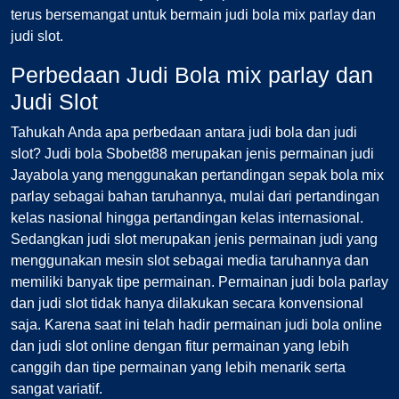
terus bersemangat untuk bermain judi bola mix parlay dan
judi slot.
Perbedaan Judi Bola mix parlay dan
Judi Slot
Tahukah Anda apa perbedaan antara judi bola dan judi
slot? Judi bola Sbobet88 merupakan jenis permainan judi
Jayabola yang menggunakan pertandingan sepak bola mix
parlay sebagai bahan taruhannya, mulai dari pertandingan
kelas nasional hingga pertandingan kelas internasional.
Sedangkan judi slot merupakan jenis permainan judi yang
menggunakan mesin slot sebagai media taruhannya dan
memiliki banyak tipe permainan. Permainan judi bola parlay
dan judi slot tidak hanya dilakukan secara konvensional
saja. Karena saat ini telah hadir permainan judi bola online
dan judi slot online dengan fitur permainan yang lebih
canggih dan tipe permainan yang lebih menarik serta
sangat variatif.