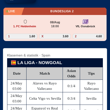
LIVE
BUNDESLIGA 2
08/Aug
18:00
1. FC Magdeburg
Eintracht Braunschweig
1
1.73
X
3.60
2
3.80
Klasemen & statistik · Spain
LA LIGA - NOWGOAL
Asian
Date
Match
Tips
Odds
24/May
Alaves vs Rayo
Rayo
0:1/4
03:00
Vallecano
Vallecano
24/May
Celta Vigo vs Sevilla
0:3/4
Sevilla
03:00
24/May
Espanyol vs Real