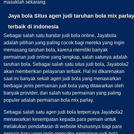
masuklah sekarang.
Jaya bola Situs agen judi taruhan bola mix parla
terbaik di indonesia
Sebagai salah satu bandar judi bola online, Jayabola
adalah pilihan yang paling cocok bagi mereka yang ingin
memasang taruhan bola, karena memiliki banyak
permainan judi online yang lengkap, salah satunya adalah
taruhan bola. Sebagai salah satu situs judi bola, Jayabola2
akan memberikan pelayanan terbaik. Hal ini dikarenakan
saat ini banyak sekali agen judi bola yang menawarkan
berbagai jenis permainan judi bola yang ditawarkan oleh
banyak provider, dan salah satu permainan yang paling
populer adalah permainan bola mix parlay.
Sebagai salah satu agen judi bola terpercaya Jayabola2
menawarkan kesempatan kepada para pemain untuk
melakukan pendaftaran di website khususnya bagi para
pemain baru yang ingin mencoba permainan judi bola