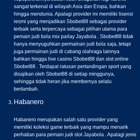
sangat terkenal di wilayah Asia dan Eropa, bahkan
hingga mendunia. Apalagi provider ini memiliki lisensi
resmi yang menjadikan Sbobet88 sebagai provider
terbaik serta terpercaya sebagai pilihan utama para
pemain judi bola mix parlay Jayabola . Sbobet88 tidak
hanya menyuguhkan permainan judi bola saja, tetapi
juga permainan judi di cabang olahraga lainnya
bahkan hingga live casino Sbobet88 dan slot online
Sbobet88 . Terdapat ratusan pertandingan sport yang
disajikan oleh Sbobet88 di setiap minggunya,
sehingga tidak heran jika membernya selalu
bertambah.
Habanero
Habanero merupakan salah satu provider yang
memiliki koleksi game terbaik yang mampu menarik
perhatian para pemain judi slot Jayabola . Apalagi jenis