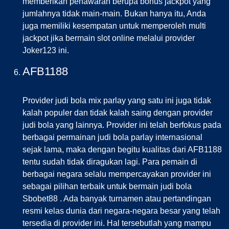
memberikan penawaran berupa bonus jackpot yang
jumlahnya tidak main-main. Bukan hanya itu, Anda
juga memiliki kesempatan untuk memperoleh multi
jackpot jika bermain slot online melalui provider
Joker123 ini.
AFB1188
Provider judi bola mix parlay yang satu ini juga tidak
kalah populer dan tidak kalah saing dengan provider
judi bola yang lainnya. Provider ini telah berfokus pada
berbagai permainan judi bola parlay internasional
sejak lama, maka dengan begitu kualitas dari AFB1188
tentu sudah tidak diragukan lagi. Para pemain di
berbagai negara selalu mempercayakan provider ini
sebagai pilihan terbaik untuk bermain judi bola
Sbobet88 . Ada banyak turnamen atau pertandingan
resmi kelas dunia dari negara-negara besar yang telah
tersedia di provider ini. Hal tersebutlah yang mampu