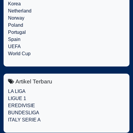
Korea
Netherland
Norway
Poland
Portugal
Spain
UEFA
World Cup
Artikel Terbaru
LA LIGA
LIGUE 1
EREDIVISIE
BUNDESLIGA
ITALY SERIE A