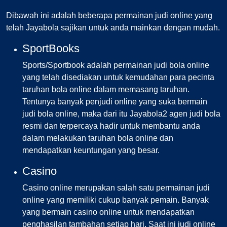
Dibawah ini adalah beberapa permainan judi online yang
telah Jayabola sajikan untuk anda mainkan dengan mudah.
SportBooks
Sports/Sportbook adalah permainan judi bola online
yang telah disediakan untuk kemudahan para pecinta
taruhan bola online dalam memasang taruhan.
Tentunya banyak penjudi online yang suka bermain
judi bola online, maka dari itu Jayabola2 agen judi bola
resmi dan terpercaya hadir untuk membantu anda
dalam melakukan taruhan bola online dan
mendapatkan keuntungan yang besar.
Casino
Casino online merupakan salah satu permainan judi
online yang memiliki cukup banyak pemain. Banyak
yang bermain casino online untuk mendapatkan
penghasilan tambahan setiap hari. Saat ini judi online