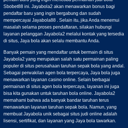
Sbobet88 ini. Jayabola2 akan menawarkan bonus bagi
pendaftar baru yang ingin bergabung dan sudah
mempercayai Jayabola88 . Selain itu, jika Anda menemui
masalah selama proses pendaftaran, silakan hubungi
layanan pelanggan Jayabola2 melalui kontak yang tersedia
di situs, Jaya bola akan selalu membantu Anda.
Banyak pemain yang mendaftar untuk bermain di situs
Jayabola2 yang merupakan salah satu permainan paling
populer di situs perusahaan taruhan sepak bola yang andal.
Sebagai perwakilan agen bola terpercaya, Jaya bola juga
menawarkan layanan casino online. Selain berbagai
permainan di situs agen bola terpercaya, layanan ini juga
bisa kita gunakan untuk taruhan bola online. Jayabola2
memahami bahwa ada banyak bandar taruhan terus
menawarkan layanan taruhan sepak bola. Namun, yang
membuat Jayabola unik sebagai situs judi online adalah
lisensi, sertifikat, dan layanan yang Jaya bola tawarkan.