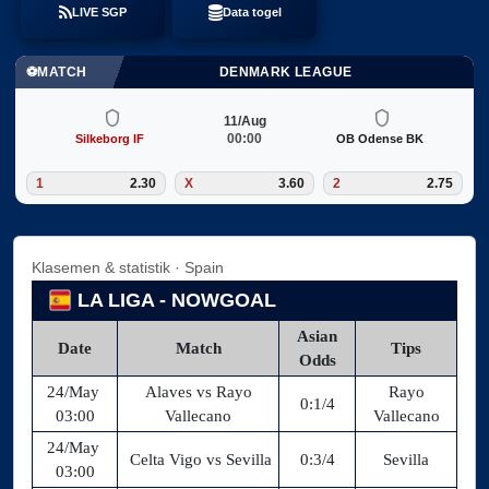
LIVE SGP
Data togel
⚽
MATCH
EFL CUP
11/Aug
02:00
Plymouth Argyle
Exeter City
1
1.38
X
4.90
2
7.18
Klasemen & statistik · Spain
LA LIGA - NOWGOAL
Asian
Date
Match
Tips
Odds
24/May
Alaves vs Rayo
Rayo
0:1/4
03:00
Vallecano
Vallecano
24/May
Celta Vigo vs Sevilla
0:3/4
Sevilla
03:00