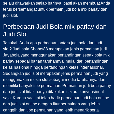
selalu ditawarkan setiap harinya, pasti akan membuat Anda
terus bersemangat untuk bermain judi bola mix parlay dan
judi slot.
Perbedaan Judi Bola mix parlay dan
Judi Slot
Tahukah Anda apa perbedaan antara judi bola dan judi
slot? Judi bola Sbobet88 merupakan jenis permainan judi
Jayabola yang menggunakan pertandingan sepak bola mix
parlay sebagai bahan taruhannya, mulai dari pertandingan
kelas nasional hingga pertandingan kelas internasional.
Sedangkan judi slot merupakan jenis permainan judi yang
menggunakan mesin slot sebagai media taruhannya dan
memiliki banyak tipe permainan. Permainan judi bola parlay
dan judi slot tidak hanya dilakukan secara konvensional
saja. Karena saat ini telah hadir permainan judi bola online
dan judi slot online dengan fitur permainan yang lebih
canggih dan tipe permainan yang lebih menarik serta