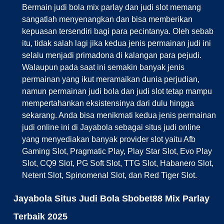
Bermain judi bola mix parlay dan judi slot memang
sangatlah menyenangkan dan bisa memberikan
kepuasan tersendiri bagi para pecintanya. Oleh sebab
itu, tidak salah lagi jika kedua jenis permainan judi ini
selalu menjadi primadona di kalangan para pejudi.
Walaupun pada saat ini semakin banyak jenis
permainan yang ikut meramaikan dunia perjudian,
namun permainan judi bola dan judi slot tetap mampu
mempertahankan eksistensinya dari dulu hingga
sekarang. Anda bisa menikmati kedua jenis permainan
judi online ini di Jayabola sebagai situs judi online
yang menyediakan banyak provider slot yaitu Afb
Gaming Slot, Pragmatic Play, Play Star Slot, Evo Play
Slot, CQ9 Slot, PG Soft Slot, TTG Slot, Habanero Slot,
Netent Slot, Spinomenal Slot, dan Red Tiger Slot.
Jayabola Situs Judi Bola Sbobet88 Mix Parlay
Terbaik 2025